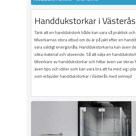
Handdukstorkar i Västerås
Tänk att en handdukstork både kan vara så praktisk och äv
tillverkarnas stora utbud om du är på jakt efter en hand
vara väldigt energisnåla. Handdukstorkarna kan även d
olika material och utseende. Så att välja en handdukstork
tillverkare av handdukstorkar och hittar även var deras 
även tips och idéer som kan vara bra att ha med sig i pl
som erbjuder handdukstorkar i Västerås med omnejd