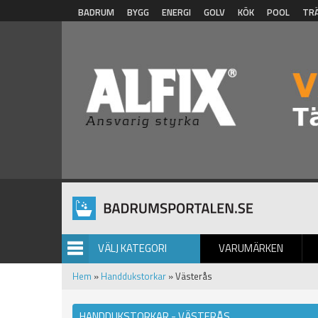
Hoppa till huvudinnehåll
BADRUM
BYGG
ENERGI
GOLV
KÖK
POOL
TR
VÄLJ KATEGORI
VARUMÄRKEN
BILDGALLERI
Hem
»
Handdukstorkar
» Västerås
HANDDUKSTORKAR - VÄSTERÅS