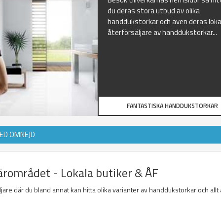
du deras stora utbud av olika
handdukstorkar och även deras loka
återförsäljare av handdukstorkar...
FANTASTISKA HANDDUKSTORKAR
ED OMNEJD
ärområdet - Lokala butiker & ÅF
jare där du bland annat kan hitta olika varianter av handdukstorkar och allt