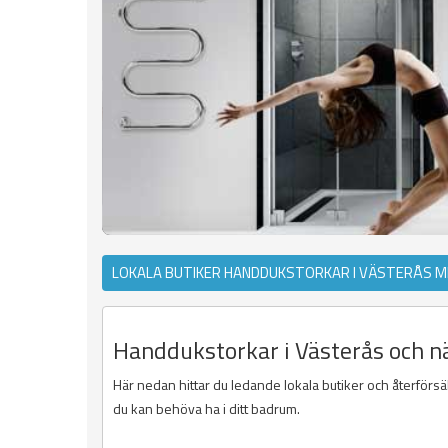
LOKALA BUTIKER HANDDUKSTORKAR I VÄSTERÅS M
Handdukstorkar i Västerås och n
Här nedan hittar du ledande lokala butiker och återförsäl
du kan behöva ha i ditt badrum.