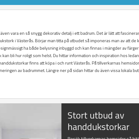
en vara en så snygg dekorativ detalj i ett badrum. Det är lätt att fascinera
dukstork i Västerås. Börjar man titta på utbudet så imponeras man av att de 
esignmässigt ha både belysning inbyggd och kan finnas i mängder av färger
 kan bli hur roligt som helst. Du hittar information och inspiration hos leda
handdukstorkar finns att köpa i och runt Västerås. På tillverkarnas hemsidor
aneringen av badrummet. Längre ner på sidan hittar du även vissa lokala but
Stort utbud av
handdukstorkar
Besök tillverkarnas hemsidor så hit