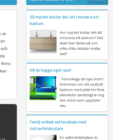
Så mycket kostar det att renovera ett
badrum
Hur mycket kostar det att
s av
renovera ett badrum? Vad
kan
skall man tänka på och
 och
vilka olika detaljer kostar
vad?
nde
 finns
Vill du bygga eget spa?
iker
Förverkliga din spa dröm!
Drömmen om ett njutfullt
badrum med plats för flera
aktiviteter samtidigt är nog
den dröm som uppfyller
oss,...
Familj undvek vattenskada med
Vattenfelsbrytare
En vattenfelsbrytare är
tar