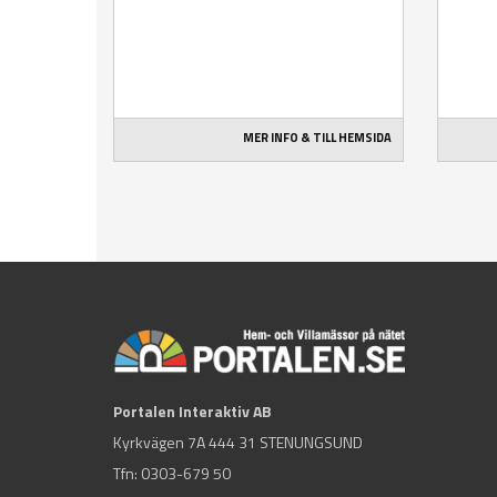
MER INFO & TILL HEMSIDA
Portalen Interaktiv AB
Kyrkvägen 7A 444 31 STENUNGSUND
Tfn:
0303-679 50