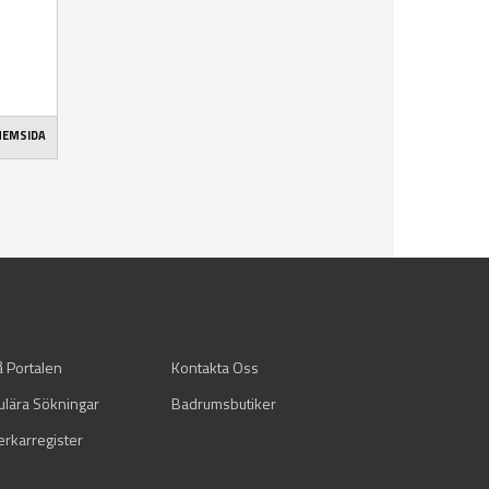
 HEMSIDA
å Portalen
Kontakta Oss
ulära Sökningar
Badrumsbutiker
verkarregister