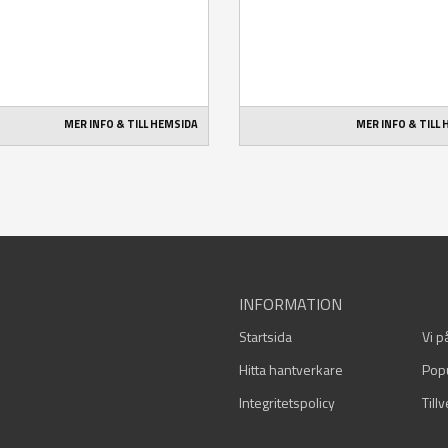
MER INFO & TILL HEMSIDA
MER INFO & TILL
INFORMATION
Startsida
Vi p
Hitta hantverkare
Pop
Integritetspolicy
Till