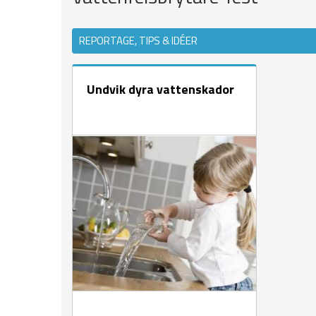
REPORTAGE, TIPS & IDÉER
Undvik dyra vattenskador