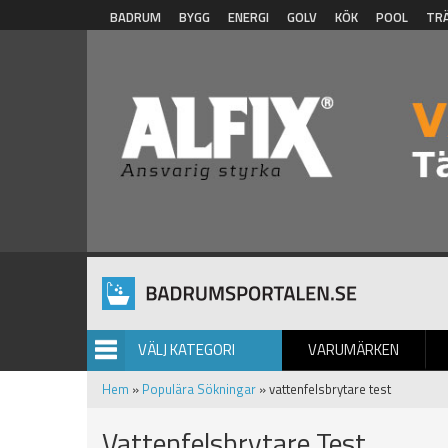
Hoppa till huvudinnehåll
BADRUM
BYGG
ENERGI
GOLV
KÖK
POOL
TR
VÄLJ KATEGORI
VARUMÄRKEN
BILDGALLERI
Hem
»
Populära Sökningar
» vattenfelsbrytare test
Vattenfelsbrytare Test