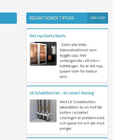
REDAKTIONEN TIPSAR
VISA FLER
Det nya livets bastu
Glöm alla trista
träkonstruktioner som
byggts upp, halv
undangömda i ett hörn i
tvättstugan. Nu är det nya,
ljusare tider för bastun
som...
LK Schaktbotten - En smart lösning
Med LK Schaktbotten
säkerställer du en helt tät
botten i schaktet.
Lösningen är prefabricerad
och sparar tid och där med
pengar.