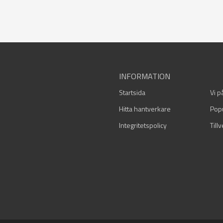
INFORMATION
Startsida
Vi p
Hitta hantverkare
Pop
Integritetspolicy
Till