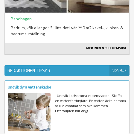
Bandhagen
Badrum, kök eller golv? Hitta det i vår 750 m2 kakel-, klinker- &
badrumsutställning.
MER INFO & TILL HEMSIDA
REDAKTIONEN TIPSAR
VISA FLER
Undvik dyra vattenskador
Undvik kostsamma vattenskador - Skaffa
en vattenfelsbrytare! En vattenläcka hemma
är lika oväntad som ovälkommen.
Efterföljden blir dryg...