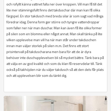
och rofyllt känna vattnet falla ner över kroppen. Vill man få till det
lite mer stämningsfullt finns det takduschar där man kan få olika
färgspel. En stor takdusch med breda silar är som sagt vad många
föredrar idag. Denna form ger större och tyngre vattendroppar
som faller ner när man duschar. Man kan även få lite olika former
på silen som en blomma eller något annat. Man skall tänka på lite
vilken upplevelse man vill ha när man står under takduschen
innan man väljer storlek på silen m.m. Det finns ett stort
prisintervall på takduscharana men bara för att de är dyra
behöver inte duschupplevelsen bli så mycket bättre. Tänk bara på
att välja en av god kvalité och som du klan få reservdelar till. Tänk
också på takhöjden när du väljer takdusch så att den dels får plats
och att upplevelsen blir som du tänkt dig.