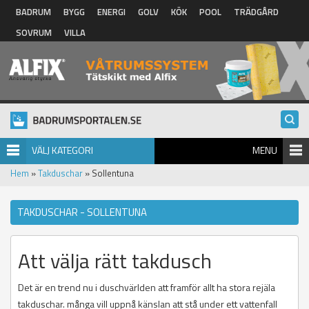
Hoppa till huvudinnehåll
BADRUM
BYGG
ENERGI
GOLV
KÖK
POOL
TRÄDGÅRD
SOVRUM
VILLA
VÄLJ KATEGORI
MENU
Hem
»
Takduschar
» Sollentuna
TAKDUSCHAR - SOLLENTUNA
Att välja rätt takdusch
Det är en trend nu i duschvärlden att framför allt ha stora rejäla
takduschar. många vill uppnå känslan att stå under ett vattenfall