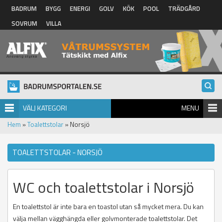
Hoppa till huvudinnehåll
BADRUM
BYGG
ENERGI
GOLV
KÖK
POOL
TRÄDGÅRD
SOVRUM
VILLA
VÄLJ KATEGORI
MENU
Hem
»
Toalettstolar
» Norsjö
TOALETTSTOLAR - NORSJÖ
WC och toalettstolar i Norsjö
En toalettstol är inte bara en toastol utan så mycket mera. Du kan
välja mellan vägghängda eller golvmonterade toalettstolar. Det