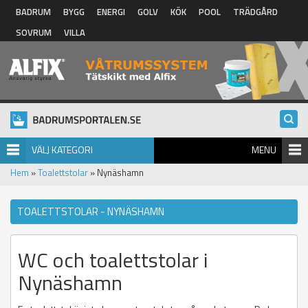
Hoppa till huvudinnehåll
BADRUM
BYGG
ENERGI
GOLV
KÖK
POOL
TRÄDGÅRD
SOVRUM
VILLA
VÄLJ KATEGORI
MENU
Hem
»
Toalettstolar
» Nynäshamn
TOALETTSTOLAR - NYNÄSHAMN
WC och toalettstolar i
Nynäshamn