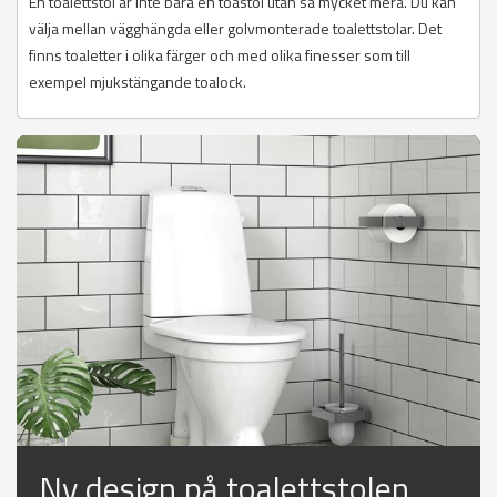
En toalettstol är inte bara en toastol utan så mycket mera. Du kan
välja mellan vägghängda eller golvmonterade toalettstolar. Det
finns toaletter i olika färger och med olika finesser som till
exempel mjukstängande toalock.
Ny design på toalettstolen