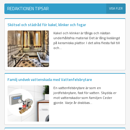
REDAKTIONEN TIPSAR
VISA FLER
Skötsel och städråd för kakel, klinker och fogar
Kakel och klinker är tåliga och nästan
underhållsfria material Det är lång livslängd
på keramiska plattor. I det allra flesta fall till
och...
Familj undvek vattenskada med Vattenfelsbrytare
En vattenfelsbrytare är som en
jordfelsbrytare, fast för vatten. Skydda er
mot vattenskador som familjen Ceder
gjorde. Varje år drabbas...