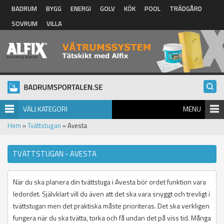
Hoppa till huvudinnehåll
BADRUM
BYGG
ENERGI
GOLV
KÖK
POOL
TRÄDGÅRD
SOVRUM
VILLA
VÄLJ KATEGORI
MENU
Hem
»
Tvättstugan
» Avesta
TVÄTTSTUGAN - AVESTA
När du ska planera din tvättstuga i Avesta bör ordet funktion vara
ledordet. Självklart vill du även att det ska vara snyggt och trevligt i
tvättstugan men det praktiska måste prioriteras. Det ska verkligen
fungera när du ska tvätta, torka och få undan det på viss tid. Många