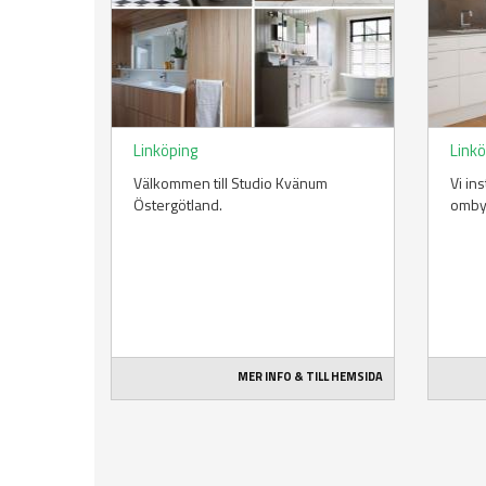
Linköping
Link
Välkommen till Studio Kvänum
Vi in
Östergötland.
omby
MER INFO & TILL HEMSIDA