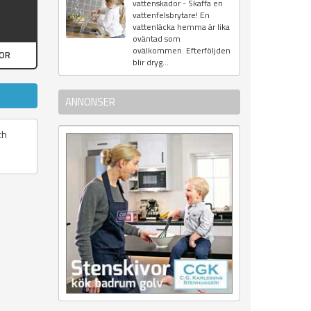
vattenskador - Skaffa en
vattenfelsbrytare! En
vattenläcka hemma är lika
oväntad som
ovälkommen. Efterföljden
GOR
blir dryg...
ANNONSER
ch