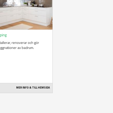
öping
stallerar, renoverar och gör
ggnationer av badrum.
MER INFO & TILL HEMSIDA