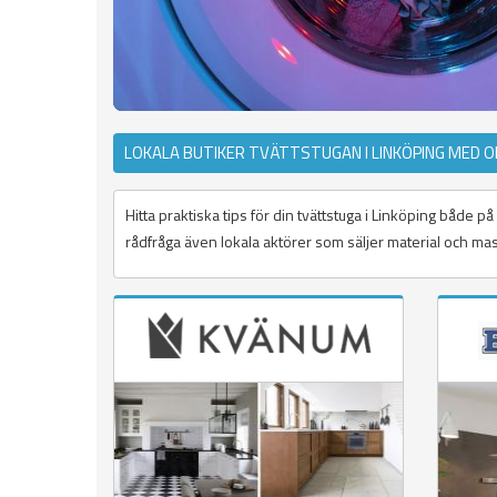
LOKALA BUTIKER TVÄTTSTUGAN I LINKÖPING MED 
Hitta praktiska tips för din tvättstuga i Linköping både
rådfråga även lokala aktörer som säljer material och mask