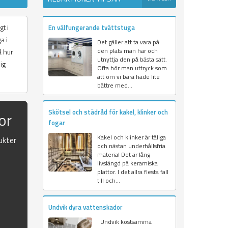
gt i
En välfungerande tvättstuga
a i
Det gäller att ta vara på
den plats man har och
å hur
utnyttja den på bästa sätt.
ig
Ofta hör man uttryck som
att om vi bara hade lite
bättre med...
Skötsel och städråd för kakel, klinker och
or
fogar
Kakel och klinker är tåliga
ukter
och nästan underhållsfria
material Det är lång
livslängd på keramiska
plattor. I det allra flesta fall
till och...
Undvik dyra vattenskador
Undvik kostsamma