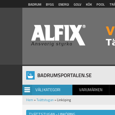
Hoppa till huvudinnehåll
BADRUM
BYGG
ENERGI
GOLV
KÖK
POOL
TR
VÄLJ KATEGORI
VARUMÄRKEN
BILDGALLERI
Hem
»
Tvättstugan
» Linköping
TVÄTTSTUGAN - LINKÖPING