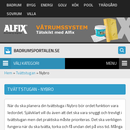
Hoppa till huvudinnehåll
BADRUM
BYGG
ENERGI
GOLV
KÖK
POOL
TRÄDGÅRD
SOVRUM
VILLA
VÄLJ KATEGORI
MENU
Hem
»
Tvättstugan
» Nybro
TVÄTTSTUGAN - NYBRO
När du ska planera din tvättstuga i Nybro bör ordet funktion vara
ledordet. Självklart vill du även att det ska vara snyggt och trevligt i
tvättstugan men det praktiska måste prioriteras. Det ska verkligen
fungera när du ska tvätta, torka och få undan det på viss tid. Många