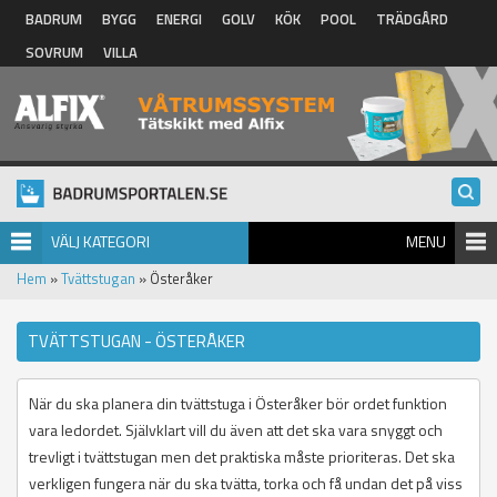
Hoppa till huvudinnehåll
BADRUM
BYGG
ENERGI
GOLV
KÖK
POOL
TRÄDGÅRD
SOVRUM
VILLA
VÄLJ KATEGORI
MENU
Hem
»
Tvättstugan
» Österåker
TVÄTTSTUGAN - ÖSTERÅKER
När du ska planera din tvättstuga i Österåker bör ordet funktion
vara ledordet. Självklart vill du även att det ska vara snyggt och
trevligt i tvättstugan men det praktiska måste prioriteras. Det ska
verkligen fungera när du ska tvätta, torka och få undan det på viss