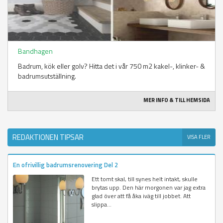
Bandhagen
Badrum, kök eller golv? Hitta det i vår 750 m2 kakel-, klinker- &
badrumsutställning.
MER INFO & TILL HEMSIDA
REDAKTIONEN TIPSAR
VISA FLER
En ofrivillig badrumsrenovering Del 2
Ett tomt skal, till synes helt intakt, skulle
brytas upp. Den här morgonen var jag extra
glad över att få åka iväg till jobbet. Att
slippa...