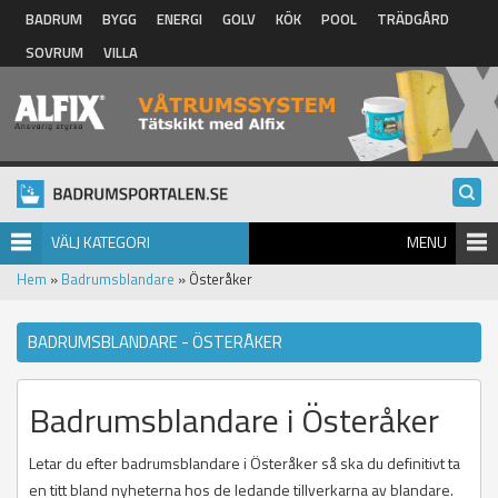
Hoppa till huvudinnehåll
BADRUM
BYGG
ENERGI
GOLV
KÖK
POOL
TRÄDGÅRD
SOVRUM
VILLA
VÄLJ KATEGORI
MENU
Hem
»
Badrumsblandare
» Österåker
BADRUMSBLANDARE - ÖSTERÅKER
Badrumsblandare i Österåker
Letar du efter badrumsblandare i Österåker så ska du definitivt ta
en titt bland nyheterna hos de ledande tillverkarna av blandare.