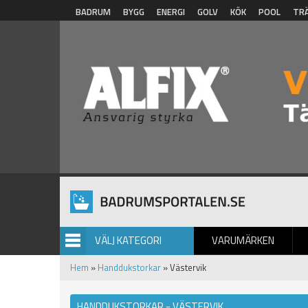
Hoppa till huvudinnehåll
BADRUM
BYGG
ENERGI
GOLV
KÖK
POOL
TR
VÄLJ KATEGORI
VARUMÄRKEN
BILDGALLERI
Hem
»
Handdukstorkar
» Västervik
HANDDUKSTORKAR - VÄSTERVIK