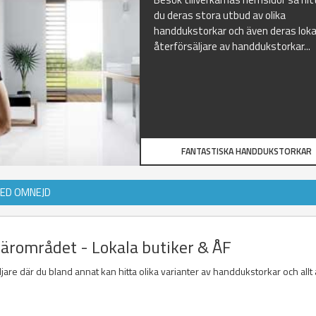
du deras stora utbud av olika
handdukstorkar och även deras loka
återförsäljare av handdukstorkar...
FANTASTISKA HANDDUKSTORKAR
MED OMNEJD
närområdet - Lokala butiker & ÅF
jare där du bland annat kan hitta olika varianter av handdukstorkar och allt