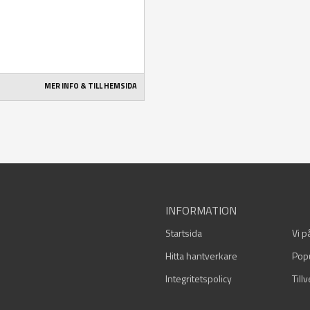
MER INFO & TILL HEMSIDA
INFORMATION
Startsida
Vi p
Hitta hantverkare
Pop
Integritetspolicy
Till