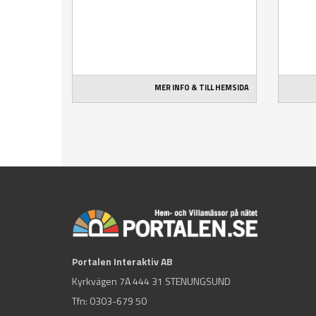
MER INFO & TILL HEMSIDA
Portalen Interaktiv AB
Kyrkvägen 7A 444 31 STENUNGSUND
Tfn:
0303-679 50