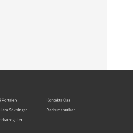
å Portalen
Kontakta Oss
ulära Sökningar
Badrumsbutiker
verkarregister