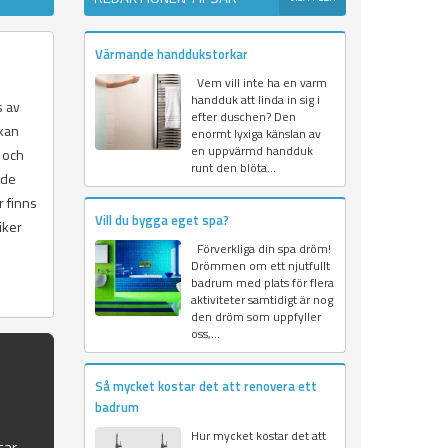
Värmande handdukstorkar
Vem vill inte ha en varm
handduk att linda in sig i
s av
efter duschen? Den
 kan
enormt lyxiga känslan av
en uppvärmd handduk
 och
runt den blöta...
nde
r finns
Vill du bygga eget spa?
iker
Förverkliga din spa dröm!
Drömmen om ett njutfullt
badrum med plats för flera
aktiviteter samtidigt är nog
den dröm som uppfyller
oss,...
Så mycket kostar det att renovera ett
badrum
Hur mycket kostar det att
tar