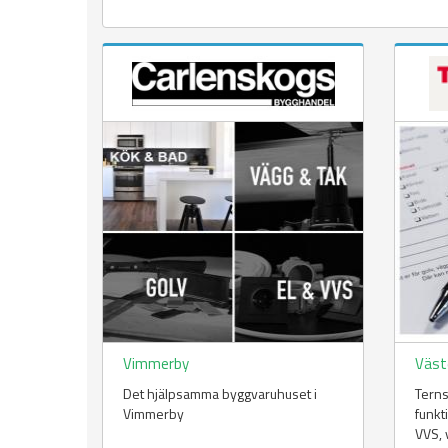
Vimmerby
Väst
Det hjälpsamma byggvaruhuset i
Terns
Vimmerby
funkt
VVS, 