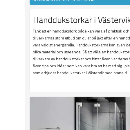
Handdukstorkar i Västervi
Tänk att en handdukstork både kan vara så praktisk och äv
tillverkarnas stora utbud om du är på jakt efter en hand
vara väldigt energisnåla. Handdukstorkarna kan även d
olika material och utseende. Så att välja en handdukstork
tillverkare av handdukstorkar och hittar även var deras 
även tips och idéer som kan vara bra att ha med sig i pl
som erbjuder handdukstorkar i Västervik med omnejd