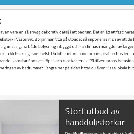
k
en vara en så snygg dekorativ detalj i ett badrum. Det är lätt att fascinera
dukstork i Västervik. Börjar man titta på utbudet så imponeras man av att de
esignmässigt ha både belysning inbyggd och kan finnas i mängder av färger
 kan bli hur roligt som helst. Du hittar information och inspiration hos leda
handdukstorkar finns att köpa i och runt Västervik. På tillverkarnas hemsido
aneringen av badrummet. Längre ner på sidan hittar du även vissa lokala but
Stort utbud av
handdukstorkar
Besök tillverkarnas hemsidor så hit