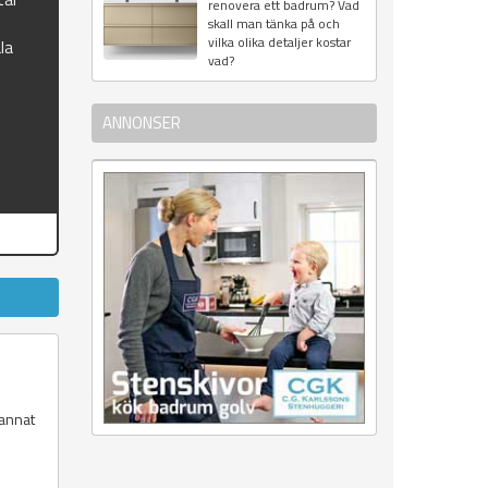
renovera ett badrum? Vad
skall man tänka på och
vilka olika detaljer kostar
la
vad?
ANNONSER
 annat