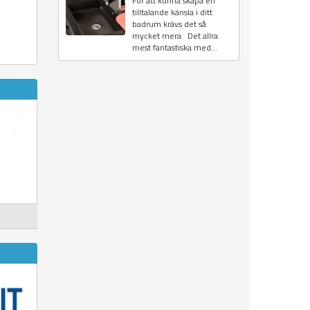
För att kunna skapa en
tilltalande känsla i ditt
badrum krävs det så
mycket mera. Det allra
mest fantastiska med...