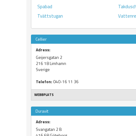
Spabad
Takdusc
Tvättstugan
Vattenre
Cellier
Adress:
Geijersgatan 2
216 18
Limhamn
Sverige
Telefon:
040-16 11 36
WEBBPLATS
Duravit
Adress:
Svangatan 2 B
416 68
Göteborg