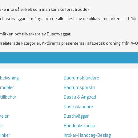
nske inte så enkelt som man kanske först trodde?
 Duschväggar är många och de allra flesta av de olika varumärkena är både
umärken och tillverkare av Duschväggar.
elaterade kategorier. Aktörerna presenteras i alfabetisk ordning, från A-Ö
belysning
Badrumsblandare
möbler
Badrumsporslin
illbehör
Bastu & Ångbad
Duschblandare
eler
Duschväggar
me
Handdukstorkar
linker
Krokar-Handtag-Beslag