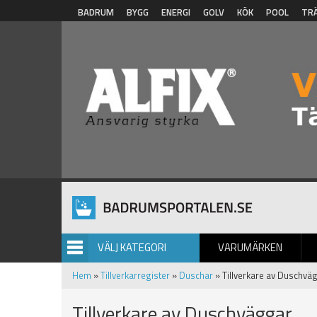
Hoppa till huvudinnehåll
BADRUM
BYGG
ENERGI
GOLV
KÖK
POOL
TR
VÄLJ KATEGORI
VARUMÄRKEN
BILDGALLERI
Hem
»
Tillverkarregister
»
Duschar
» Tillverkare av Duschvä
Tillverkare av Duschväggar