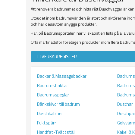
Att renovera badrummet och hitta rätt Duschväggar är ka
Utbudet inom badrumsvärlden är stort och aktörerna inom
och har dessutom snygga produkter.
Här, på Badrumsportalen har vi skapat en lista på alla var
Ofta marknadsför företagen produkter inom flera badrumsr
TILLVERKARREGISTER
Badkar & Massagebadkar
Badrums
Badrumsfläktar
Badrums
Badrumsspeglar
Badrumst
Bänkskivor till badrum
Duschar
Duschkabiner
Duschpan
Fuktspärr
Golvvär
Handfat-Tvättställ
Kakel & K