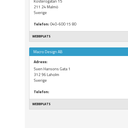
Kosterögatan 15
211 24
Malmö
Sverige
Telefon:
040-600 15 80
WEBBPLATS
Macro Design AB
Adress:
Sven Hansons Gata 1
312 96
Laholm
Sverige
Telefon:
WEBBPLATS