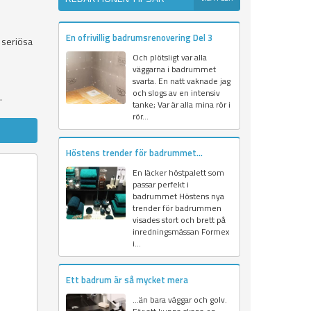
En ofrivillig badrumsrenovering Del 3
 seriösa
Och plötsligt var alla
väggarna i badrummet
svarta. En natt vaknade jag
och slogs av en intensiv
.
tanke; Var är alla mina rör i
rör...
Höstens trender för badrummet...
En läcker höstpalett som
passar perfekt i
badrummet Höstens nya
trender för badrummen
visades stort och brett på
inredningsmässan Formex
i...
Ett badrum är så mycket mera
…än bara väggar och golv.