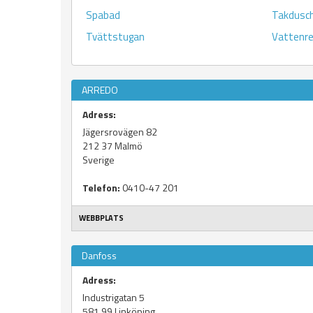
Spabad
Takdusc
Tvättstugan
Vattenre
ARREDO
Adress:
Jägersrovägen 82
212 37
Malmö
Sverige
Telefon:
0410-47 201
WEBBPLATS
Danfoss
Adress:
Industrigatan 5
581 99
Linköping