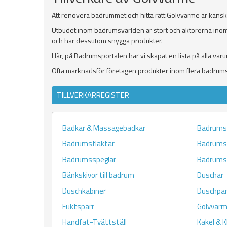
Att renovera badrummet och hitta rätt Golvvärme är kans
Utbudet inom badrumsvärlden är stort och aktörerna inom
och har dessutom snygga produkter.
Här, på Badrumsportalen har vi skapat en lista på alla var
Ofta marknadsför företagen produkter inom flera badrumsr
TILLVERKARREGISTER
Badkar & Massagebadkar
Badrums
Badrumsfläktar
Badrums
Badrumsspeglar
Badrumst
Bänkskivor till badrum
Duschar
Duschkabiner
Duschpan
Fuktspärr
Golvvär
Handfat-Tvättställ
Kakel & K