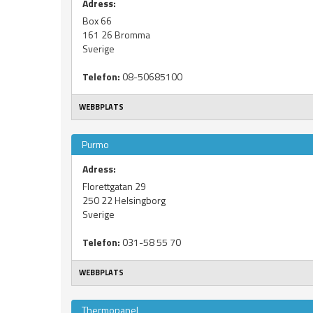
Adress:
Box 66
161 26
Bromma
Sverige
Telefon:
08-50685100
WEBBPLATS
Purmo
Adress:
Florettgatan 29
250 22
Helsingborg
Sverige
Telefon:
031-58 55 70
WEBBPLATS
Thermopanel