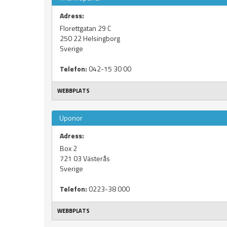
Adress:
Florettgatan 29 C
250 22
Helsingborg
Sverige
Telefon:
042-15 30 00
WEBBPLATS
Uponor
Adress:
Box 2
721 03
Västerås
Sverige
Telefon:
0223-38 000
WEBBPLATS