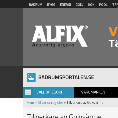
Hoppa till huvudinnehåll
BADRUM
BYGG
ENERGI
GOLV
KÖK
POOL
TR
VÄLJ KATEGORI
VARUMÄRKEN
BILDGALLERI
Hem
»
Tillverkarregister
» Tillverkare av Golvvärme
Tillverkare av Golvvärme