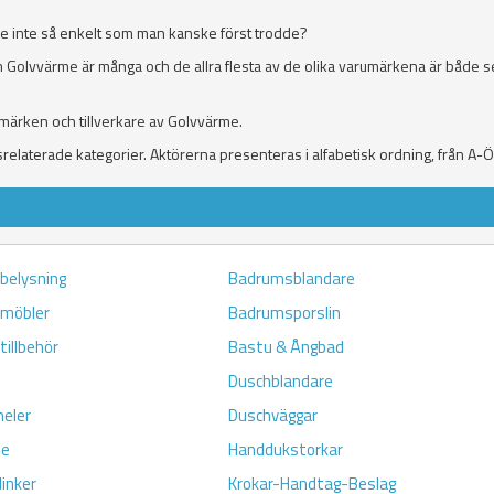
ke inte så enkelt som man kanske först trodde?
 Golvvärme är många och de allra flesta av de olika varumärkena är både s
umärken och tillverkare av Golvvärme.
elaterade kategorier. Aktörerna presenteras i alfabetisk ordning, från A-Ö
belysning
Badrumsblandare
möbler
Badrumsporslin
illbehör
Bastu & Ångbad
Duschblandare
eler
Duschväggar
me
Handdukstorkar
linker
Krokar-Handtag-Beslag