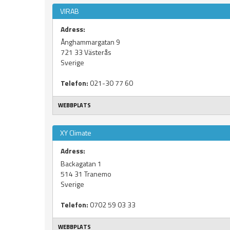
VIRAB
Adress:
Ånghammargatan 9
721 33
Västerås
Sverige
Telefon:
021-30 77 60
WEBBPLATS
XY Climate
Adress:
Backagatan 1
514 31
Tranemo
Sverige
Telefon:
0702 59 03 33
WEBBPLATS