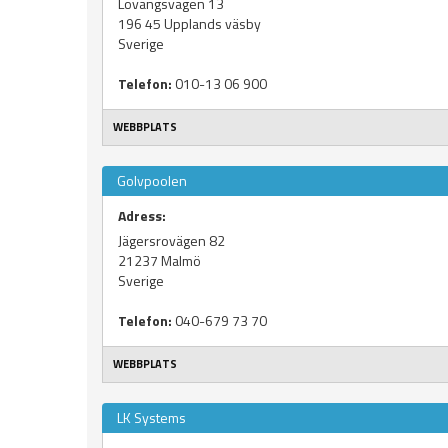
Lövängsvägen 13
196 45
Upplands väsby
Sverige
Telefon:
010-13 06 900
WEBBPLATS
Golvpoolen
Adress:
Jägersrovägen 82
21237
Malmö
Sverige
Telefon:
040-679 73 70
WEBBPLATS
LK Systems